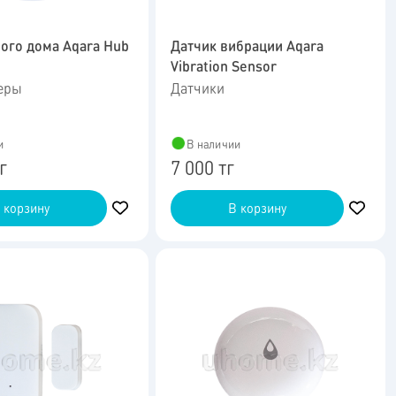
ого дома Aqara Hub
Датчик вибрации Aqara
Vibration Sensor
еры
Датчики
и
В наличии
г
7 000 тг
 корзину
В корзину