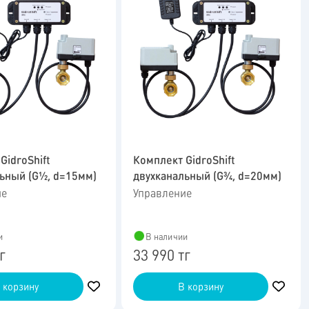
GidroShift
Комплект GidroShift
ьный (G1⁄2, d=15мм)
двухканальный (G3⁄4, d=20мм)
ие
Управление
и
В наличии
г
33 990 тг
 корзину
В корзину