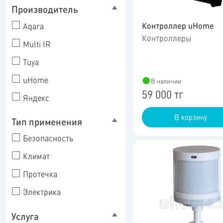
Производитель
Контроллер uHome
Aqara
Контроллеры
Multi IR
Tuya
uHome
В наличии
59 000 тг
Яндекс
В корзину
Тип применения
Безопасность
Климат
Протечка
Электрика
Услуга